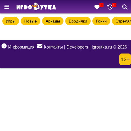
0
0
Игры
Новые
Аркады
Бродилки
Гонки
Стреля
Информация
Контакты
|
Developers
| igroutka.ru © 2026
12+