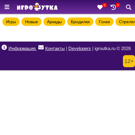
0
0
Игры
Новые
Аркады
Бродилки
Гонки
Стреля
Информация
Контакты
|
Developers
| igroutka.ru © 2026
12+