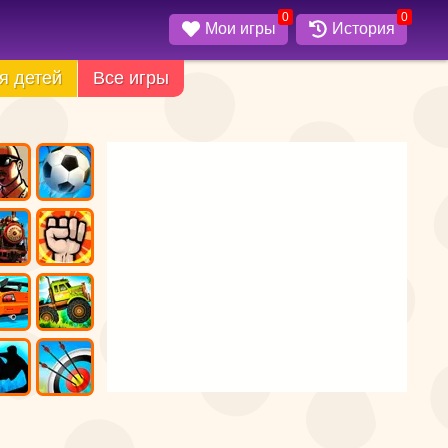
0
0
Мои игры
История
я детей
Все игры