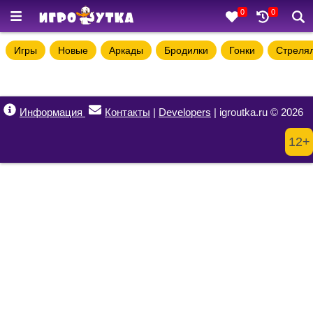
0
0
Игры
Новые
Аркады
Бродилки
Гонки
Стреля
Информация
Контакты
|
Developers
| igroutka.ru © 2026
12+