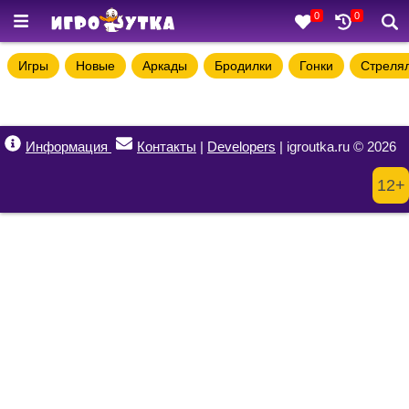
0
0
Игры
Новые
Аркады
Бродилки
Гонки
Стреля
Информация
Контакты
|
Developers
| igroutka.ru © 2026
12+