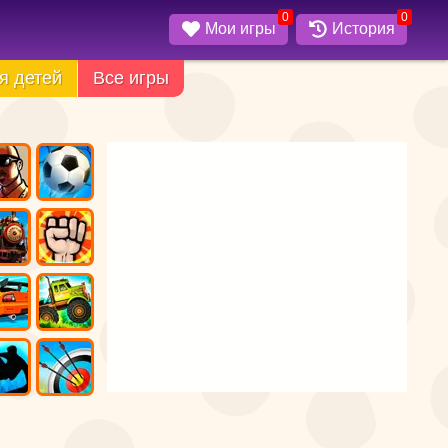
0
0
Мои игры
История
я детей
Все игры