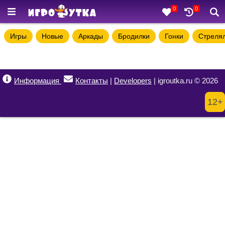
0
0
Игры
Новые
Аркады
Бродилки
Гонки
Стреля
Информация
Контакты
|
Developers
| igroutka.ru © 2026
12+