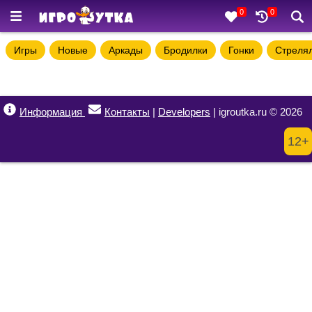
0
0
Игры
Новые
Аркады
Бродилки
Гонки
Стреля
Информация
Контакты
|
Developers
| igroutka.ru © 2026
12+