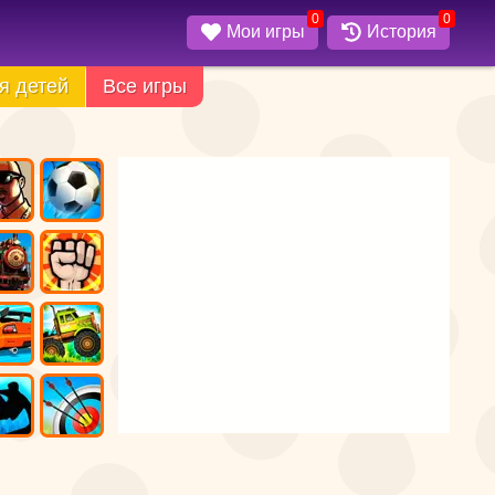
0
0
Мои игры
История
я детей
Все игры