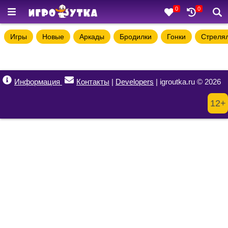
0
0
Игры
Новые
Аркады
Бродилки
Гонки
Стреля
Информация
Контакты
|
Developers
| igroutka.ru © 2026
12+