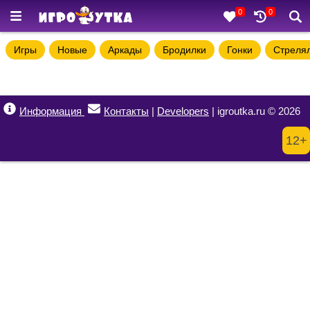
0
0
Игры
Новые
Аркады
Бродилки
Гонки
Стреля
Информация
Контакты
|
Developers
| igroutka.ru © 2026
12+