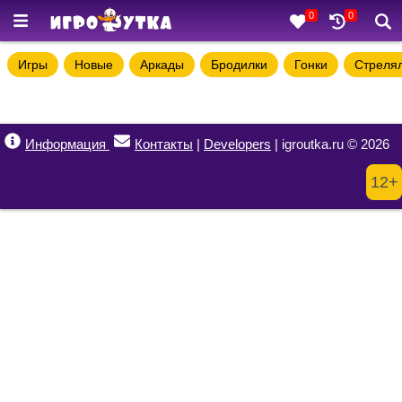
0
0
Игры
Новые
Аркады
Бродилки
Гонки
Стреля
Информация
Контакты
|
Developers
| igroutka.ru © 2026
12+