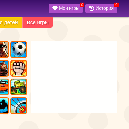
0
0
Мои игры
История
я детей
Все игры