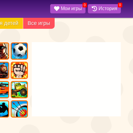
0
0
Мои игры
История
я детей
Все игры