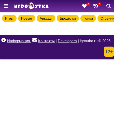
0
0
Игры
Новые
Аркады
Бродилки
Гонки
Стреля
Информация
Контакты
|
Developers
| igroutka.ru © 2026
12+