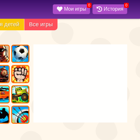
0
0
Мои игры
История
я детей
Все игры