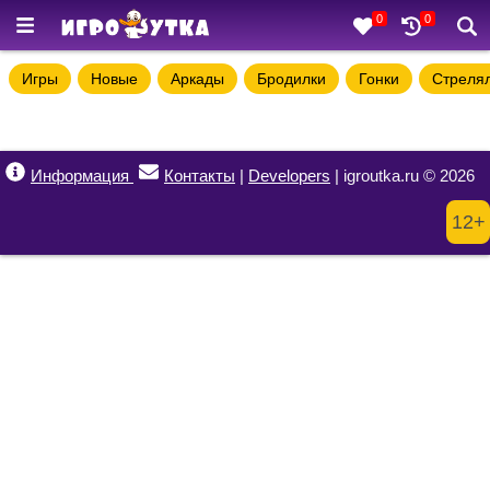
0
0
Игры
Новые
Аркады
Бродилки
Гонки
Стреля
Информация
Контакты
|
Developers
| igroutka.ru © 2026
12+