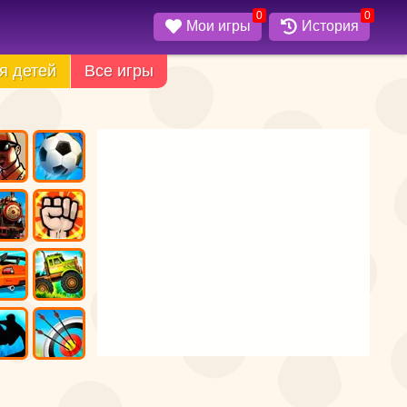
0
0
Мои игры
История
я детей
Все игры