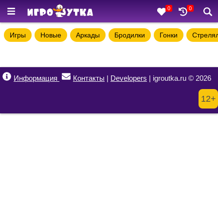
0
0
Игры
Новые
Аркады
Бродилки
Гонки
Стреля
Информация
Контакты
|
Developers
| igroutka.ru © 2026
12+