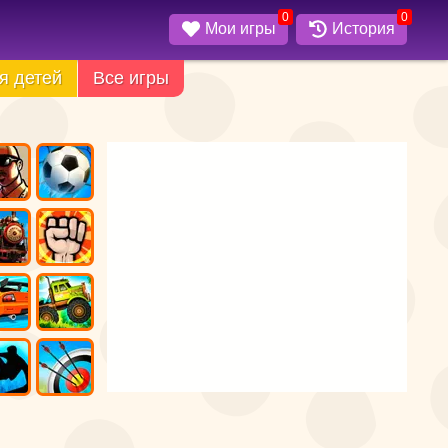
0
0
Мои игры
История
я детей
Все игры