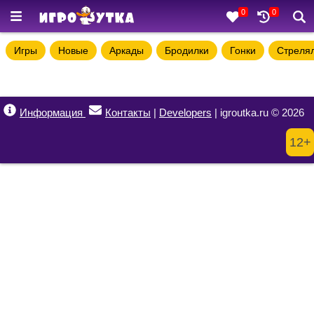
0
0
Игры
Новые
Аркады
Бродилки
Гонки
Стреля
Информация
Контакты
|
Developers
| igroutka.ru © 2026
12+