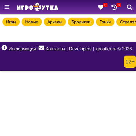
0
0
Игры
Новые
Аркады
Бродилки
Гонки
Стреля
Информация
Контакты
|
Developers
| igroutka.ru © 2026
12+