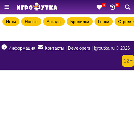
0
0
Игры
Новые
Аркады
Бродилки
Гонки
Стреля
Информация
Контакты
|
Developers
| igroutka.ru © 2026
12+