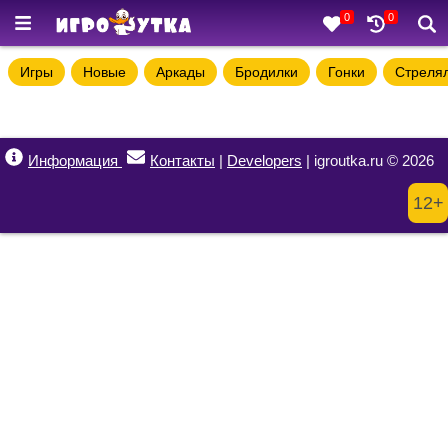
0
0
Игры
Новые
Аркады
Бродилки
Гонки
Стреля
Информация
Контакты
|
Developers
| igroutka.ru © 2026
12+