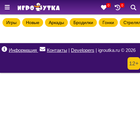
0
0
Игры
Новые
Аркады
Бродилки
Гонки
Стреля
Информация
Контакты
|
Developers
| igroutka.ru © 2026
12+