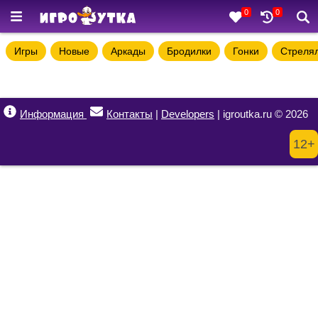
0
0
Игры
Новые
Аркады
Бродилки
Гонки
Стреля
Информация
Контакты
|
Developers
| igroutka.ru © 2026
12+