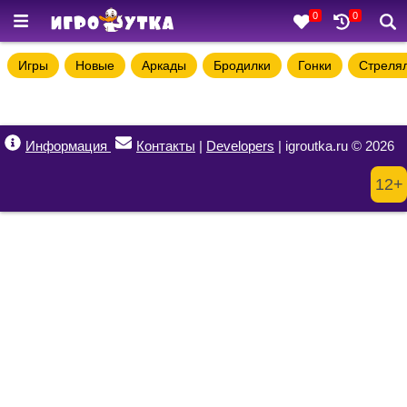
0
0
Игры
Новые
Аркады
Бродилки
Гонки
Стреля
Информация
Контакты
|
Developers
| igroutka.ru © 2026
12+