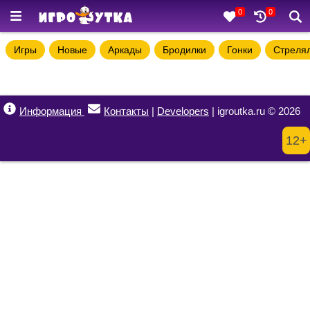
0
0
Игры
Новые
Аркады
Бродилки
Гонки
Стреля
Информация
Контакты
|
Developers
| igroutka.ru © 2026
12+