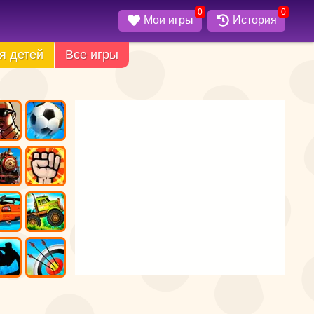
0
0
Мои игры
История
я детей
Все игры