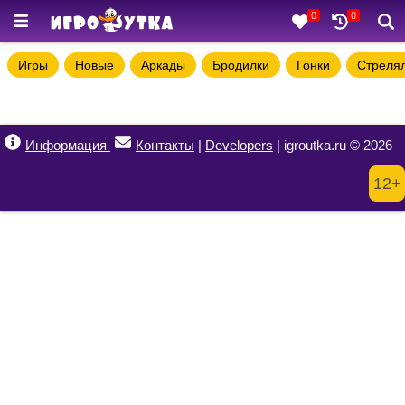
0
0
Игры
Новые
Аркады
Бродилки
Гонки
Стреля
Информация
Контакты
|
Developers
| igroutka.ru © 2026
12+