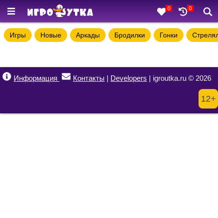
0
0
Игры
Новые
Аркады
Бродилки
Гонки
Стреля
Информация
Контакты
|
Developers
| igroutka.ru © 2026
12+