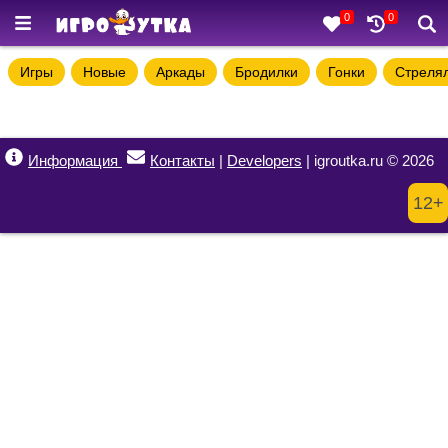
0
0
Игры
Новые
Аркады
Бродилки
Гонки
Стреля
Информация
Контакты
|
Developers
| igroutka.ru © 2026
12+