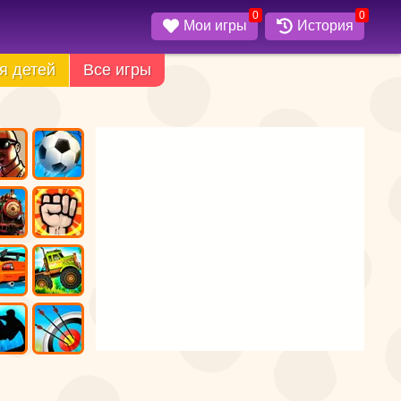
0
0
Мои игры
История
я детей
Все игры