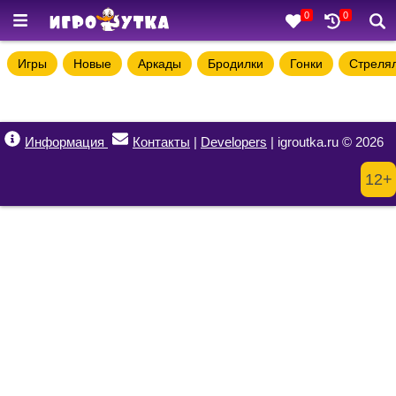
0
0
Игры
Новые
Аркады
Бродилки
Гонки
Стреля
Информация
Контакты
|
Developers
| igroutka.ru © 2026
12+