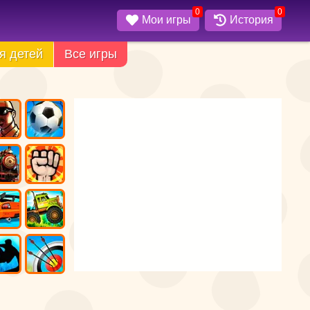
0
0
Мои игры
История
я детей
Все игры