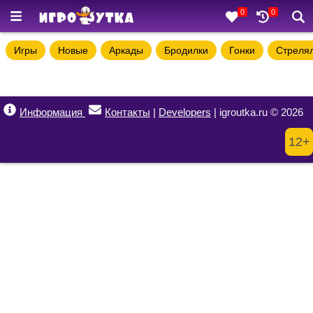
0
0
Игры
Новые
Аркады
Бродилки
Гонки
Стреля
Информация
Контакты
|
Developers
| igroutka.ru © 2026
12+