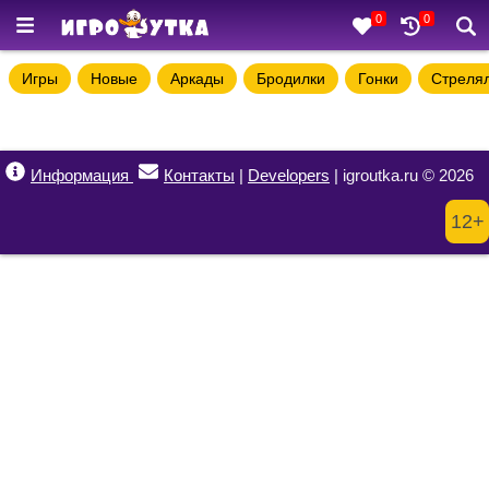
0
0
Игры
Новые
Аркады
Бродилки
Гонки
Стреля
Информация
Контакты
|
Developers
| igroutka.ru © 2026
12+