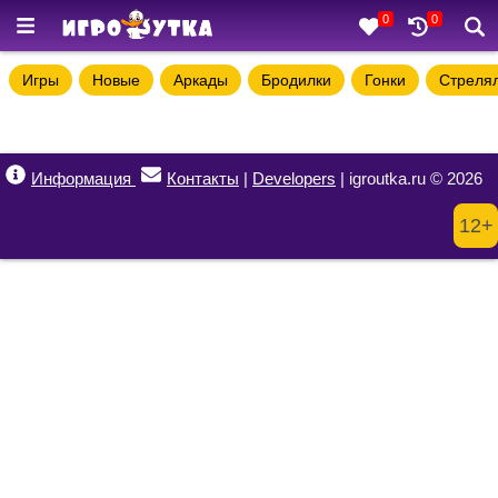
0
0
Игры
Новые
Аркады
Бродилки
Гонки
Стреля
Информация
Контакты
|
Developers
| igroutka.ru © 2026
12+