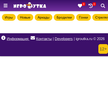
0
0
Игры
Новые
Аркады
Бродилки
Гонки
Стреля
Информация
Контакты
|
Developers
| igroutka.ru © 2026
12+