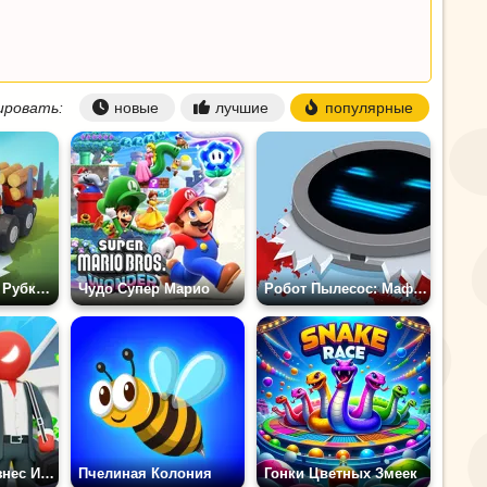
ровать:
новые
лучшие
популярные
Лесозаготовка: Рубка Деревьев
Чудо Супер Марио
Робот Пылесос: Мафиозное Убийство
Мафиозная Бизнес Империя: Побег Стикмена 3D
Пчелиная Колония
Гонки Цветных Змеек