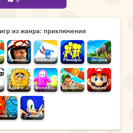
6
игр из жанра: приключения
дилки
Приключения
Аквапарк
Раннеры
Остров
 Панды
Адам и Ева
Фолл Гайс
Бродилки на Двоих
Марио
Огонь и Вода
Соник