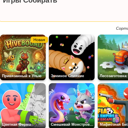
Игры Собирать
Сорти
Новая
Привязанный к Улью
Змеиное Слияние
Цветная Ферма
Смешивай Монстров: Дрессировщик