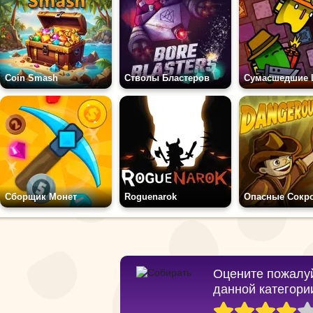
Coin Smash
Стволы Бластеров
Сборщик Монет
Roguenarok
Опасные Сокр
Оцените пожалуй
данной категори