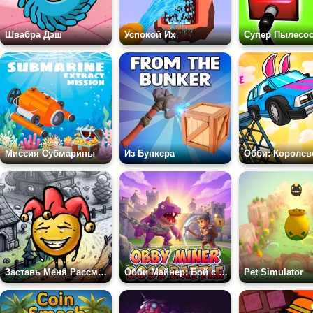
Швабра Дэш
Успокой Их
Супер Пылесос
Миссия Субмарины
Из Бункера
Заставь Меня Рассмеяться
Обби Майнер: Бой с Боссом
Pet Simulator