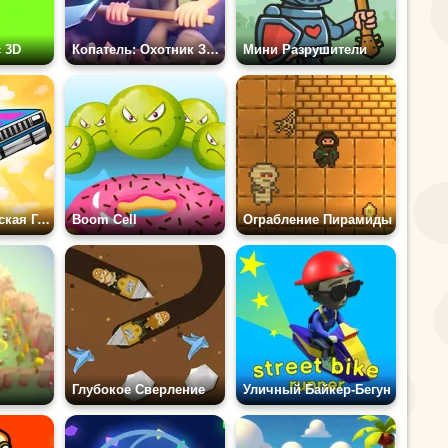
 3D
Копатель: Охотник За Сокровищами
Мини Разрушители
Обби: Королевская Гонка
Boom Cell
Ограбление Пирамиды
Глубокое Сверление
Уличный Байкер-Бегун