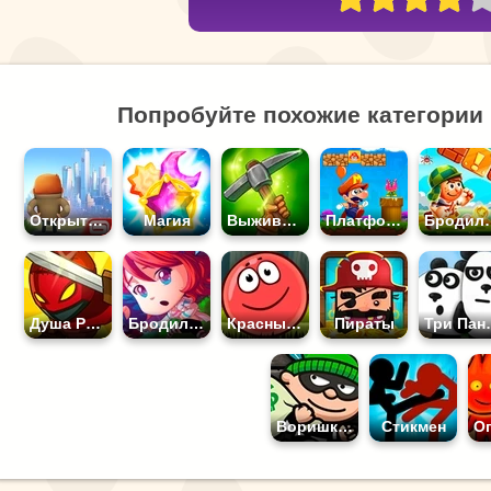
Попробуйте похожие категории 
Открытый мир
Магия
Выживание
Платформеры
Бро
Душа Разбойника
Бродилки для Девочек
Красный Шар
Пираты
Три
Воришка Боб
Стикмен