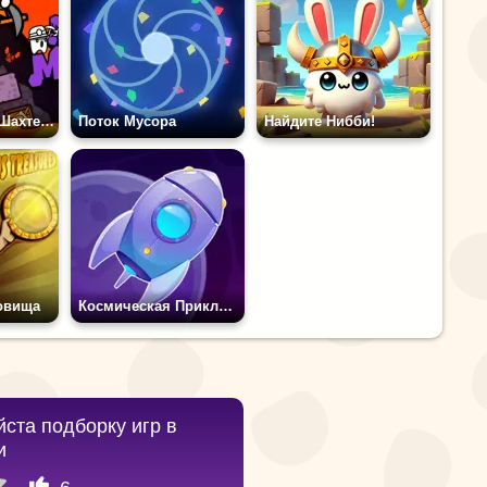
Сумасшедшие Шахтеры
Поток Мусора
Найдите Нибби!
овища
Космическая Приключенческая Гонка
ста подборку игр в
и