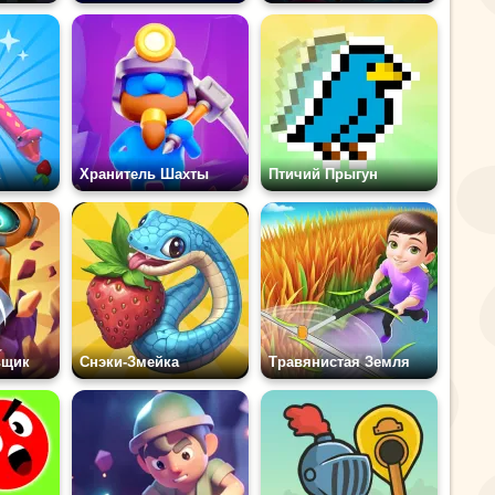
Хранитель Шахты
Птичий Прыгун
ьщик
Снэки-Змейка
Травянистая Земля