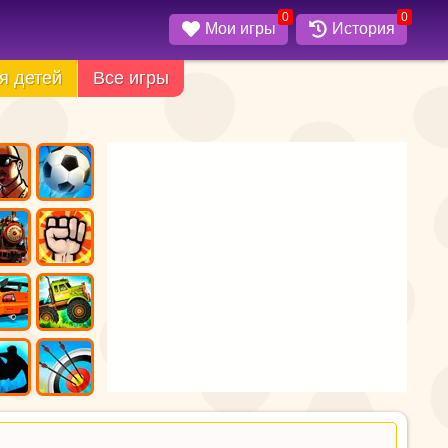
0
0
Мои игры
История
я детей
Все игры