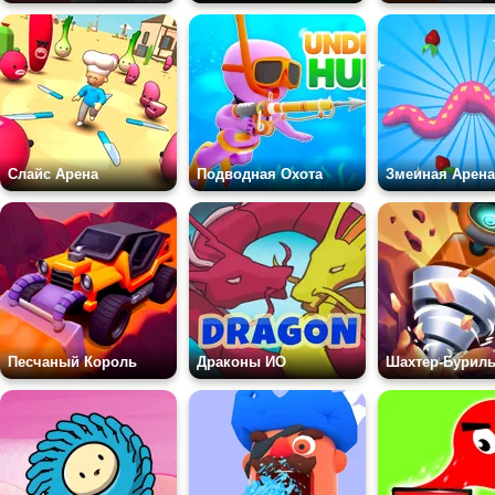
Слайс Арена
Подводная Охота
Змеиная Арена
Песчаный Король
Драконы ИО
Шахтер-Бурил