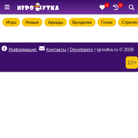
0
0
Игры
Новые
Аркады
Бродилки
Гонки
Стреля
Информация
Контакты
|
Developers
| igroutka.ru © 2026
12+