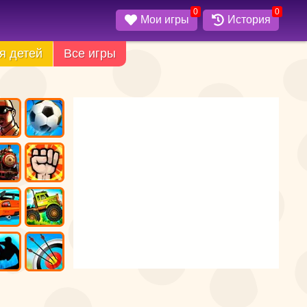
0
0
Мои игры
История
я детей
Все игры