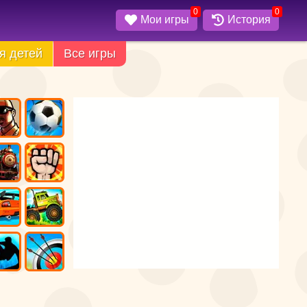
0
0
Мои игры
История
я детей
Все игры