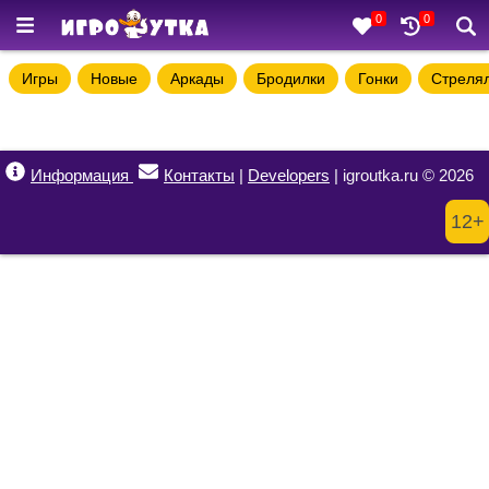
0
0
Игры
Новые
Аркады
Бродилки
Гонки
Стреля
Информация
Контакты
|
Developers
| igroutka.ru © 2026
12+