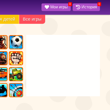
0
0
Мои игры
История
я детей
Все игры