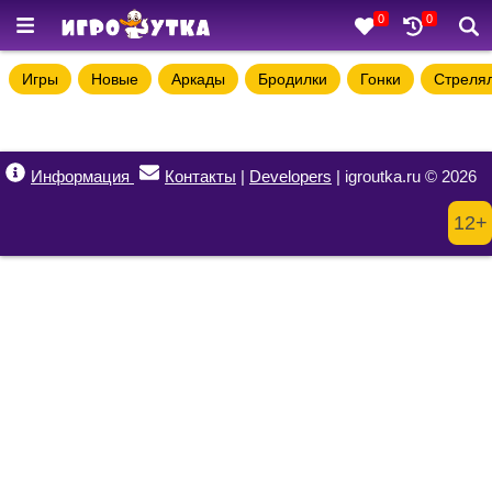
0
0
Игры
Новые
Аркады
Бродилки
Гонки
Стреля
Информация
Контакты
|
Developers
| igroutka.ru © 2026
12+