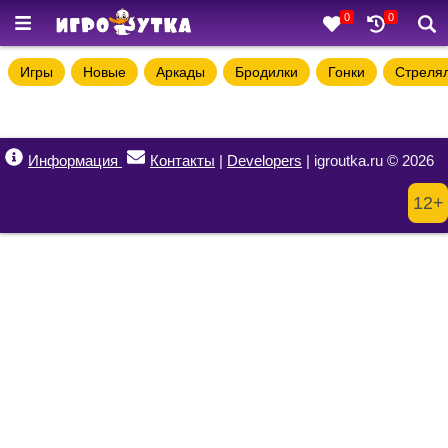
0
0
Игры
Новые
Аркады
Бродилки
Гонки
Стреля
Информация
Контакты
|
Developers
| igroutka.ru © 2026
12+