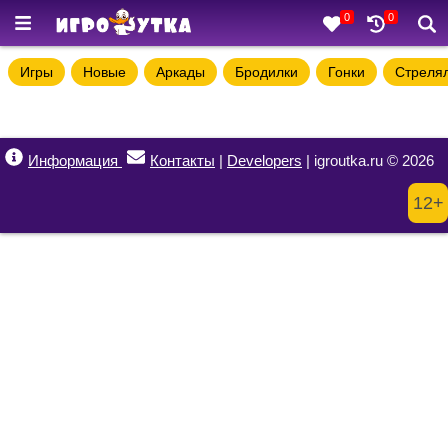
0
0
Игры
Новые
Аркады
Бродилки
Гонки
Стреля
Информация
Контакты
|
Developers
| igroutka.ru © 2026
12+