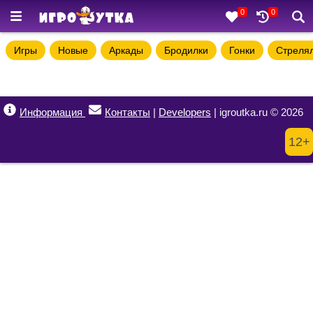
0
0
Игры
Новые
Аркады
Бродилки
Гонки
Стреля
Информация
Контакты
|
Developers
| igroutka.ru © 2026
12+