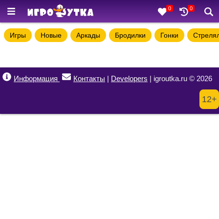
0
0
Игры
Новые
Аркады
Бродилки
Гонки
Стреля
Информация
Контакты
|
Developers
| igroutka.ru © 2026
12+